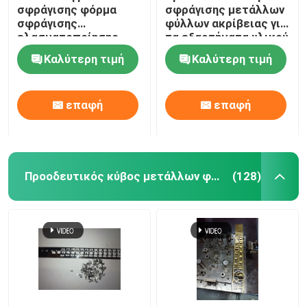
σφράγισης φόρμα
σφράγισης μετάλλων
σφράγισης
φύλλων ακρίβειας για
ελασματοποίησης
τα εξαρτήματα υλικού
στατών μηχανών
Καλύτερη τιμή
Καλύτερη τιμή
τύπων πυρήνων
κύβων τοποθετημένη
σε στρώματα
επαφή
επαφή
Προοδευτικός κύβος μετάλλων φύλλων
(128)