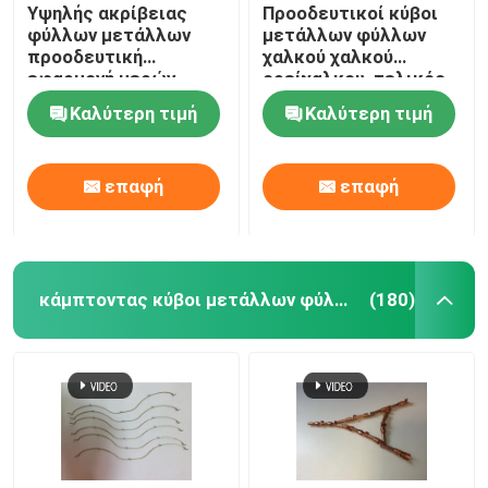
Υψηλής ακρίβειας
Προοδευτικοί κύβοι
φύλλων μετάλλων
μετάλλων φύλλων
προοδευτική
χαλκού χαλκού
εφαρμογή μερών
ορείχαλκου, τελικός
μετάλλων Aydiphone
συνδετήρας
Καλύτερη τιμή
Καλύτερη τιμή
κύβων μικροσκοπική
καρφιτσών μερών
μετάλλων φύλλων
επαφή
επαφή
κάμπτοντας κύβοι μετάλλων φύλλων
(180)