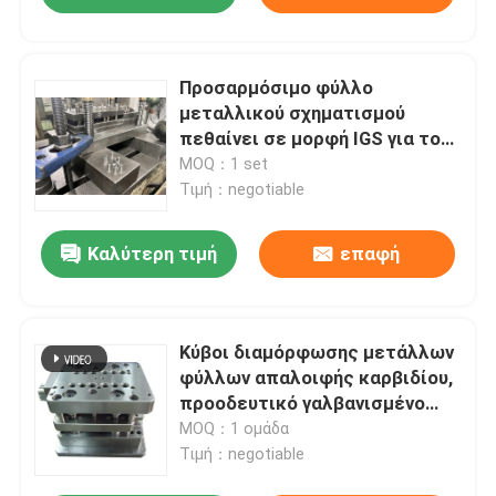
Προσαρμόσιμο φύλλο
μεταλλικού σχηματισμού
πεθαίνει σε μορφή IGS για το
σχεδιασμό AutoCAD
MOQ：1 set
Τιμή：negotiable
Καλύτερη τιμή
επαφή
Κύβοι διαμόρφωσης μετάλλων
φύλλων απαλοιφής καρβιδίου,
προοδευτικό γαλβανισμένο
πιάτο μετάλλων φύλλων
MOQ：1 ομάδα
Τιμή：negotiable