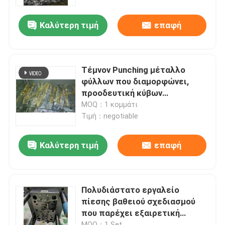
Καλύτερη τιμή
επαφή
Εμφάνιση VR
Περίπου εμείς
Τέμνον Punching μέταλλο
φύλλων που διαμορφώνει,
Γύρος εργοστασίων
προοδευτική κύβων
επεξεργασία εξώθησης
MOQ：1 κομμάτι
τμημάτων κρύα
Τιμή：negotiable
Ποιοτικός έλεγχος
Καλύτερη τιμή
επαφή
Μας ελάτε σε επαφή με
Ειδήσεις
Πολυδιάστατο εργαλείο
πίεσης βαθειού σχεδιασμού
που παρέχει εξαιρετική
Περιπτώσεις
απόδοση και αξιοπιστία σε
MOQ：1 Set