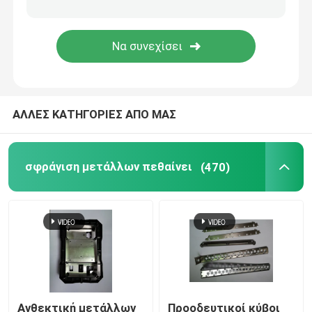
Μέρη τελικών φραγμών
κύβος βαθιών σχεδίων
ΑΛΛΕΣ ΚΑΤΗΓΟΡΙΕΣ ΑΠΟ ΜΑΣ
κύβοι διαμόρφωσης μετάλλων
Αυτοκίνητοι κύβοι σφράγισης
σφράγιση μετάλλων πεθαίνει
(470)
φόρμα σφράγισης μετάλλων
Συνδετήρες καλωδίων PV
ΑΝΟΙΞΗ
Ανθεκτική μετάλλων
Προοδευτικοί κύβοι