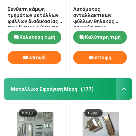
Σύνθετη κάμψη
Αυτόματος
τμημάτων μετάλλων
ανταλλακτικών
φύλλων διαδικασίας
φύλλων θηλυκός
που διαμορφώνει τα
ασφράγιστος
ηλεκτρονικά τμήματα
ηλεκτρικός
Καλύτερη τιμή
Καλύτερη τιμή
γραμμών καλωδίων
συνδετήρας
ορείχαλκου κύβων
μετάλλων
επαφή
επαφή
κάμπτοντας
Μεταλλικά Σφράγιση Μέρη
(177)