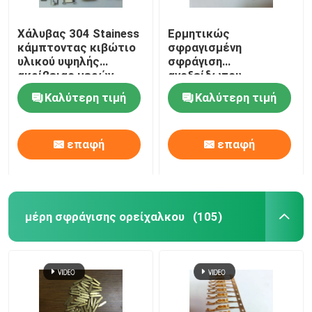
Χάλυβας 304 Stainess
Ερμητικώς
κάμπτοντας κιβώτιο
σφραγισμένη
υλικού υψηλής
σφράγιση
ακρίβειας μερών
ανοξείδωτου
σφράγισης μετάλλων
κιβωτίων, μέταλλο
Καλύτερη τιμή
Καλύτερη τιμή
πλαισίων
φύλλων που
διαμορφώνει τη
φόρμα
επαφή
επαφή
μέρη σφράγισης ορείχαλκου
(105)