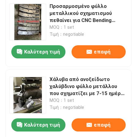
Προσαρμοσμένο φύλλο
μεταλλικού σχηματισμού
πεθαίνει για CNC Bending
Machine με πάχος 0,2 mm-3.0
MOQ：1 set
mm
Τιμή：negotiable
Καλύτερη τιμή
επαφή
Χάλυβα από ανοξείδωτο
χαλύβδινο φύλλο μετάλλου
που σχηματίζει με 7-15 ημέρες
χρόνο προετοιμασίας
MOQ：1 set
Τιμή：negotiable
Καλύτερη τιμή
επαφή