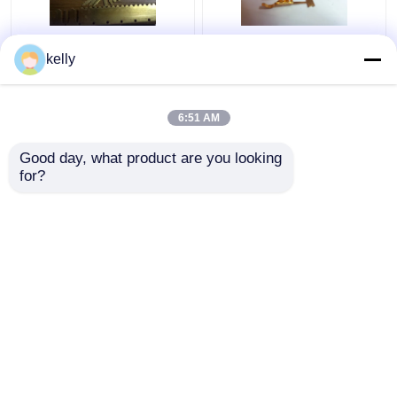
Σύνθετα απαλοιφής
Μέρη μετάλλων
kelly
ορείχαλκου
φύλλων Τύπου
σφράγισης μέρη
διατρήσεων, μέρη
Connecter εισαγωγής
κύβων σφράγισης που
6:51 AM
μερών παχιά μικρά
κατασκευάζουν το
Καλύτερη τιμή
Καλύτερη τιμή
σράπνελ χαλκού
Good day, what product are you looking 
for?
επαφή
επαφή
Δείτε περισσότερων
Αρχική Σελίδα
Περίπου εμείς
επαφή
Desktop Site
Sitemap
Πολιτική απορρήτου