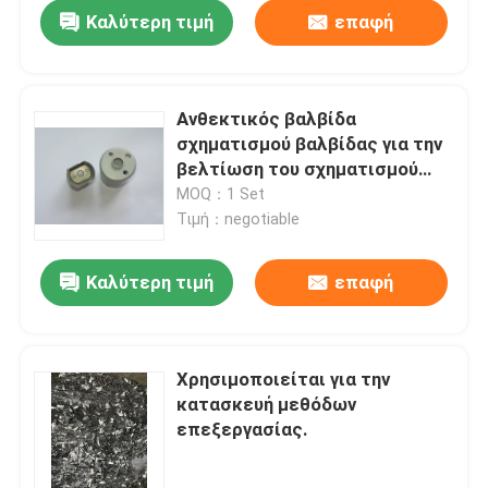
Καλύτερη τιμή
επαφή
Ανθεκτικός βαλβίδα
σχηματισμού βαλβίδας για την
βελτίωση του σχηματισμού
φύλλου μετάλλου και της
MOQ：1 Set
αποτελεσματικότητας στις
Τιμή：negotiable
γραμμές παραγωγής
αυτοκινήτων
Καλύτερη τιμή
επαφή
Σπίτι
Χρησιμοποιείται για την
κατασκευή μεθόδων
Προϊόντα
επεξεργασίας.
Βίντεο