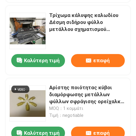
Τρίχωμα κάλυψης καλωδίου
Δέσμη σιδήρου φύλλο
μετάλλου σχηματισμού
πετσέτας για την κατασκευή
Καλύτερη τιμή
επαφή
Αρίστης ποιότητας κύβοι
διαμόρφωσης μετάλλων
φύλλων σφράγισης ορείχαλκου
0.0022mm υψηλή ακρίβεια
MOQ：1 κομμάτι
Τιμή：negotiable
Καλύτερη τιμή
επαφή