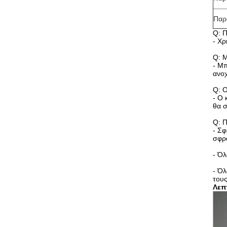
Παρ
Q: Π
- Χρ
Q: Μ
- Μπ
ανοχ
Q: Ο
- Ο 
θα σ
Q: Π
- Σφ
σφρά
- Όλ
- Όλ
του
Λεπ