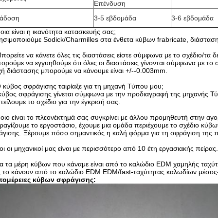
Επένδυση
άδοση
3-5 εβδομάδα
3-6 εβδομάδα
οια είναι η ικανότητα κατασκευής σας;
ησιμοποιούμε Sodick/Charmilles στα ένθετα κύβων frabricate, διάστα
πορείτε να κάνετε όλες τις διαστάσεις είστε σύμφωνα με το σχέδιο/τα δ
ορούμε να εγγυηθούμε ότι όλες οι διαστάσεις γίνονται σύμφωνα με το
ή διάστασης μπορούμε να κάνουμε είναι +/--0.003mm.
 κύβος σφράγισης ταιρίαξε για τη μηχανή Τύπου μου;
κύβος σφράγισης γίνεται σύμφωνα με την προδιαγραφή της μηχανής Τύ
τείλουμε το σχέδιο για την έγκρισή σας.
οιο είναι το πλεονέκτημά σας συγκρίνει με άλλου προμηθευτή στην αγο
ραγίζουμε το εργοστάσιο, έχουμε μια ομάδα περιέχουμε το σχέδιο κύ
γισης. Ξέρουμε πόσο σημαντικός η καλή φόρμα για τη σφράγιση της 
οι οι μηχανικοί μας είναι με περισσότερο από 10 έτη εργασιακής πείρας
α τα μέρη κύβων που κάναμε είναι από το καλώδιο EDM χαμηλής ταχύ
ς το κάνουν από το καλώδιο EDM EDM/fast-ταχύτητας καλωδίων μέσος
τομέρειες κύβων σφράγισης: