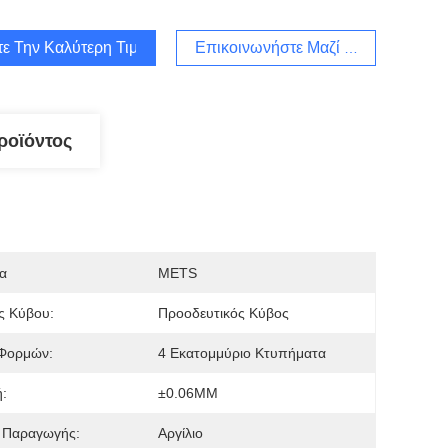
τε Την Καλύτερη Τιμή
Επικοινωνήστε Μαζί Μας
ροϊόντος
α
METS
ς Κύβου:
Προοδευτικός Κύβος
Φορμών:
4 Εκατομμύριο Κτυπήματα
:
±0.06MM
ό Παραγωγής:
Αργίλιο