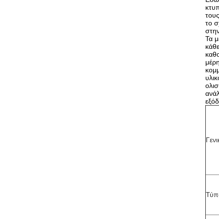
κτυ
τους
το σ
στην
Τα 
κάθ
καθο
μέρη
κομμ
υλικ
ολισ
ανάλ
εξό
Γενι
Τύπ