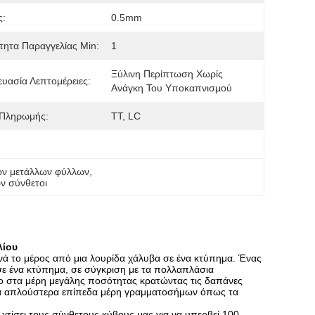
ς:
0.5mm
ητα Παραγγελίας Min:
1
Ξύλινη Περίπτωση Χωρίς 
υασία Λεπτομέρειες:
Ανάγκη Του Υποκαπνισμού
 Πληρωμής:
TT, LC
ων μετάλλων φύλλων
, 
ν σύνθετοι
λίου
κενά το μέρος από μια λουρίδα χάλυβα σε ένα κτύπημα. Ένας
 σε ένα κτύπημα, σε σύγκριση με τα πολλαπλάσια
σο στα μέρη μεγάλης ποσότητας κρατώντας τις δαπάνες
στα απλούστερα επίπεδα μέρη γραμματοσήμων όπως τα
α χτίσει τους σύνθετους κύβους μας για να υπερβεί 100