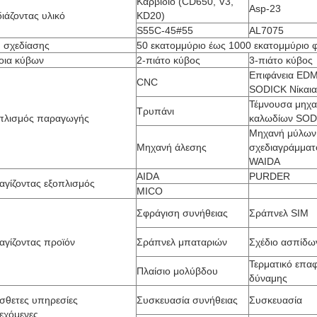
Καρβίδιο (CD650, V3,
Asp-23
ιάζοντας υλικό
KD20)
S55C-45#55
AL7075
 σχεδίασης
50 εκατομμύριο έως 1000 εκατομμύριο 
οια κύβων
2-πιάτο κύβος
3-πιάτο κύβος
Επιφάνεια ED
CNC
SODICK Νίκαια
Τέμνουσα μηχ
Τρυπάνι
πλισμός παραγωγής
καλωδίων SOD
Μηχανή μύλων
Μηχανή άλεσης
σχεδιαγράμματ
WAIDA
AIDA
PURDER
αγίζοντας εξοπλισμός
MICO
Σφράγιση συνήθειας
Σράπνελ SIM
αγίζοντας προϊόν
Σράπνελ μπαταριών
Σχέδιο ασπίδω
Τερματικό επα
Πλαίσιο μολύβδου
δύναμης
σθετες υπηρεσίες
Συσκευασία συνήθειας
Συσκευασία
εχόμενες