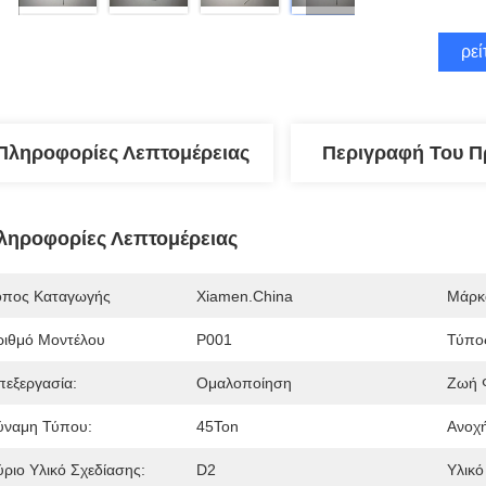
Βρεί
Πληροφορίες Λεπτομέρειας
Περιγραφή Του Π
ληροφορίες Λεπτομέρειας
όπος Καταγωγής
Xiamen.China
Μάρκ
ριθμό Μοντέλου
P001
Τύπο
πεξεργασία:
Ομαλοποίηση
Ζωή 
ύναμη Τύπου:
45Ton
Ανοχή
ύριο Υλικό Σχεδίασης:
D2
Υλικ