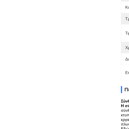
Κ
Τ
Τι
Χ
Δ
Ε
Π
Σύν
Η σ
σύνθ
κτυπ
εργα
πλυν
Εδώ 