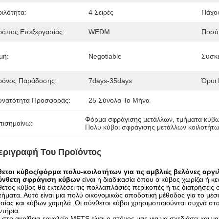
οιλότητα:
4 Σειρές
Πάχο
ρόπος Επεξεργασίας:
WEDM
Ποσότ
μή:
Negotiable
Συσκε
ρόνος Παράδοσης:
7days-35days
Όροι
υνατότητα Προσφοράς:
25 Σύνολα Το Μήνα
Φόρμα σφράγισης μετάλλων
, 
τμήματα κύβ
πισημαίνω:
Πολυ κύβοι σφράγισης μετάλλων κοιλοτήτω
εριγραφή Του Προϊόντος
θετοι κύβος/φόρμα πολυ-κοιλοτήτων για τις αμβλιές βελόνες αργι
ύνθετη σφράγιση κύβων
είναι η διαδικασία όπου ο κύβος χωρίζει ή 
ετος κύβος θα εκτελέσει τις πολλαπλάσιες περικοπές ή τις διατρήσεις
ήματα. Αυτό είναι μια πολύ οικονομικώς αποδοτική μέθοδος για το μέ
σίας και κύβων χαμηλά. Οι σύνθετοι κύβοι χρησιμοποιούνται συχνά 
τήρια.
στο ακρίβεια-εργαλείο METS είναι ο στόχος μας για να σχεδιάσει και ν