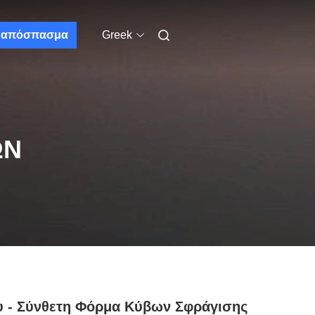
απόσπασμα
Greek
ΩΝ
 - Σύνθετη Φόρμα Κύβων Σφράγισης