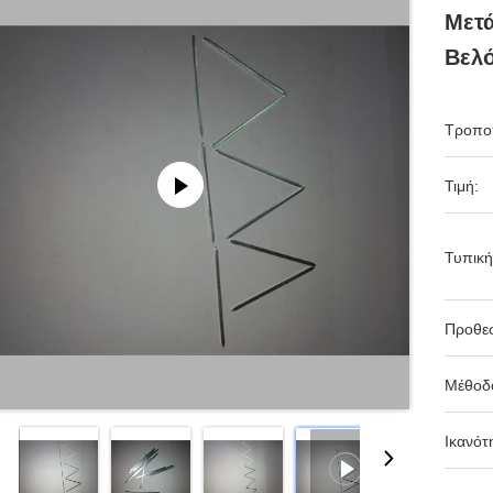
Μετά
Βελό
Τροπο
Τιμή:
Τυπική
Προθε
Μέθοδ
Ικανότ