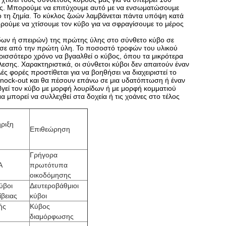
ας. Μπορούμε να επιτύχουμε αυτό με να ενσωματώσουμε
ό τη ζημία. Το κύκλος ζωών λαμβάνεται πάντα υπόψη κατά
ρούμε να χτίσουμε τον κύβο για να σφραγίσουμε το μέρος
δων ή σπειρών) της πρώτης ύλης στο σύνθετο κύβο σε
ωσε από την πρώτη ύλη. Το ποσοστό τροφών του υλικού
ερισσότερο χρόνο να βγααλθεί ο κύβος, όπου τα μικρότερα
σης. Χαρακτηριστικά, οι σύνθετοι κύβοι δεν απαιτούν έναν
ς φορές προστίθεται για να βοηθήσει να διαχειριστεί το
knock-out και θα πέσουν επάνω σε μια υδατόπτωση ή έναν
βγεί τον κύβο με μορφή λουρίδων ή με μορφή κομματιού
 μπορεί να συλλεχθεί στα δοχεία ή τις χοάνες στο τέλος
ριξη
Επιθεώρηση
Γρήγορα
A
πρωτότυπα
οικοδόμησης
ύβοι
Δευτεροβάθμιοι
βειας
κύβοι
ής
Κύβος
διαμόρφωσης