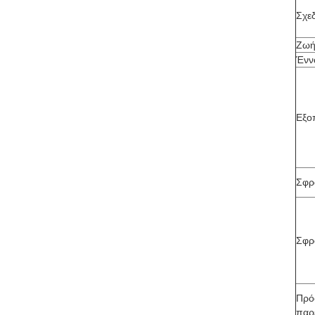
Σχεδ
Ζωή
Ένν
Εξο
Σφρ
Σφρ
Πρό
παρ