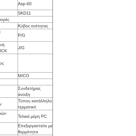
Asp-60
SKD11
φορές
Κύβος ενότητας
M
P/G
ανή
J/G
ICK
ος
MICO
Συνδετήρας
άνοιξη
Τύπος-κατάλληλο
ν
τερματικό
φών
Τελικά μέρη PC
Επεξεργαστείτε με
θερμότητα