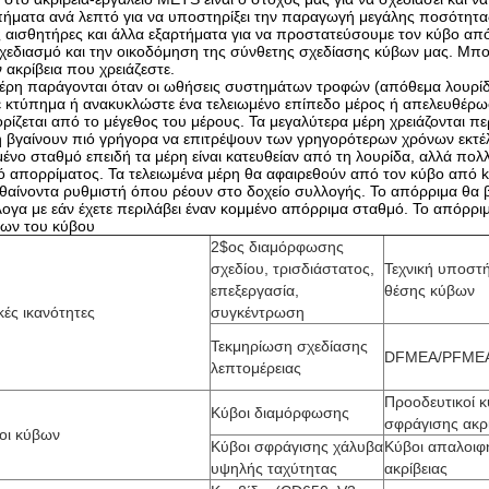
πήματα ανά λεπτό για να υποστηρίξει την παραγωγή μεγάλης ποσότητ
 αισθητήρες και άλλα εξαρτήματα για να προστατεύσουμε τον κύβο απ
χεδιασμό και την οικοδόμηση της σύνθετης σχεδίασης κύβων μας. Μπο
 ακρίβεια που χρειάζεστε.
μέρη παράγονται όταν οι ωθήσεις συστημάτων τροφών (απόθεμα λουρί
ε κτύπημα ή ανακυκλώστε ένα τελειωμένο επίπεδο μέρος ή απελευθέρ
ρίζεται από το μέγεθος του μέρους. Τα μεγαλύτερα μέρη χρειάζονται π
 βγαίνουν πιό γρήγορα να επιτρέψουν των γρηγορότερων χρόνων εκτέλε
ένο σταθμό επειδή τα μέρη είναι κατευθείαν από τη λουρίδα, αλλά πολλέ
ό απορρίματος. Τα τελειωμένα μέρη θα αφαιρεθούν από τον κύβο από 
θαίνοντα ρυθμιστή όπου ρέουν στο δοχείο συλλογής. Το απόρριμα θα 
ογα με εάν έχετε περιλάβει έναν κομμένο απόρριμα σταθμό. Το απόρριμα
δων του κύβου
2$ος διαμόρφωσης
σχεδίου, τρισδιάστατος,
Τεχνική υποστή
επεξεργασία,
θέσης κύβων
κές ικανότητες
συγκέντρωση
Τεκμηρίωση σχεδίασης
DFMEA/PFME
λεπτομέρειας
Προοδευτικοί κ
Κύβοι διαμόρφωσης
σφράγισης ακρί
οι κύβων
Κύβοι σφράγισης χάλυβα
Κύβοι απαλοιφ
υψηλής ταχύτητας
ακρίβειας