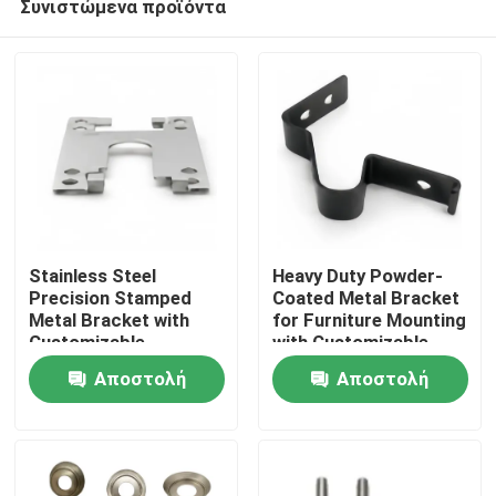
Συνιστώμενα προϊόντα
Stainless Steel
Heavy Duty Powder-
Precision Stamped
Coated Metal Bracket
Metal Bracket with
for Furniture Mounting
Customizable
with Customizable
Σπίτι
Dimensions for
Options
Αποστολή
Αποστολή
Hardware Connector
Προϊόντα
ερώτησης
ερώτησης
Βίντεο