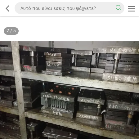
2
/
5