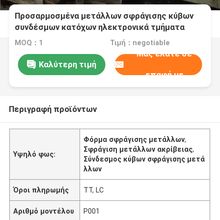
Προσαρμοσμένα μετάλλων σφράγισης κύβων
συνδέσμων κατόχων ηλεκτρονικά τμήματα
εκτυπωτών υποστηριγμάτων αυτοκίνητα
MOQ：1
Τιμή：negotiable
Μας ελάτε σε
Καλύτερη τιμή
επαφή με
Περιγραφή προϊόντων
Φόρμα σφράγισης μετάλλων
,
Σφράγιση μετάλλων ακρίβειας
,
Υψηλό φως:
Σύνδεσμος κύβων σφράγισης μετά
λλων
Όροι πληρωμής
TT, LC
Αριθμό μοντέλου
P001