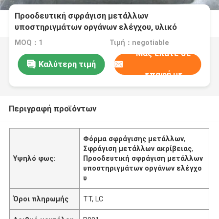
Προοδευτική σφράγιση μετάλλων
υποστηριγμάτων οργάνων ελέγχου, υλικό
μοντάρισμα οργάνων κύβων μετάλλων φύλλων
MOQ：1
Τιμή：negotiable
Μας ελάτε σε
Καλύτερη τιμή
επαφή με
Περιγραφή προϊόντων
Φόρμα σφράγισης μετάλλων
,
Σφράγιση μετάλλων ακρίβειας
,
Υψηλό φως:
Προοδευτική σφράγιση μετάλλων
υποστηριγμάτων οργάνων ελέγχο
υ
Όροι πληρωμής
TT, LC