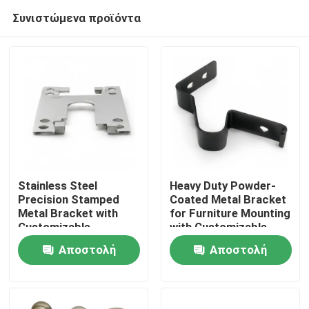
Συνιστώμενα προϊόντα
Stainless Steel
Heavy Duty Powder-
Precision Stamped
Coated Metal Bracket
Metal Bracket with
for Furniture Mounting
Σπίτι
Customizable
with Customizable
Dimensions for
Options
Αποστολή
Αποστολή
Hardware Connector
Προϊόντα
ερώτησης
ερώτησης
Βίντεο