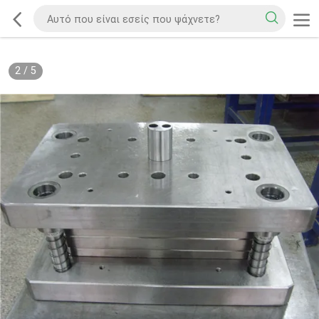
2
/
5