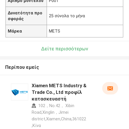
Αριθμό μοντέλου
P001
Δυνατότητα προ
25 σύνολα το μήνα
σφοράς
Μάρκα
METS
Δείτε περισσότερων
Περίπου εμείς
Xiamen METS Industry &
Trade Co., Ltd προφίλ
κατασκευαστή
102，No.42， Xibin
Road,Xinglin，Jimei
district,Xiamen,China,361022
,Κίνα