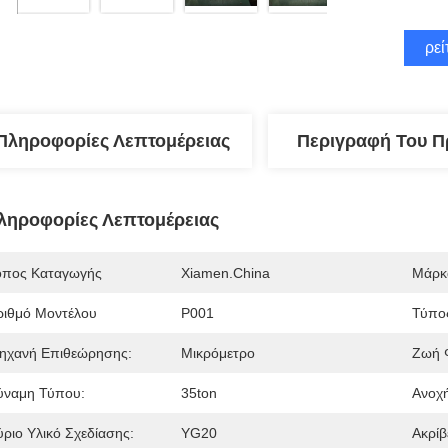
Βρεί
Πληροφορίες Λεπτομέρειας
Περιγραφή Του Π
ληροφορίες Λεπτομέρειας
όπος Καταγωγής
Xiamen.China
Μάρκ
ριθμό Μοντέλου
P001
Τύπο
ηχανή Επιθεώρησης:
Μικρόμετρο
Ζωή 
ύναμη Τύπου:
35ton
Ανοχή
ύριο Υλικό Σχεδίασης:
YG20
Ακρίβ