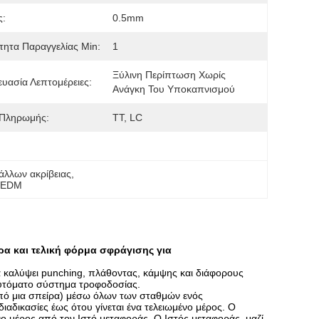
ς:
0.5mm
ητα Παραγγελίας Min:
1
Ξύλινη Περίπτωση Χωρίς 
υασία Λεπτομέρειες:
Ανάγκη Του Υποκαπνισμού
 Πληρωμής:
TT, LC
άλλων ακρίβειας
, 
 WEDM
ρα και τελική φόρμα σφράγισης για
α καλύψει punching, πλάθοντας, κάμψης και διάφορους
αυτόματο σύστημα τροφοδοσίας.
από μια σπείρα) μέσω όλων των σταθμών ενός
ιαδικασίες έως ότου γίνεται ένα τελειωμένο μέρος. Ο
ένο μέρος από τον Ιστό μεταφοράς. Ο Ιστός μεταφοράς, μαζί