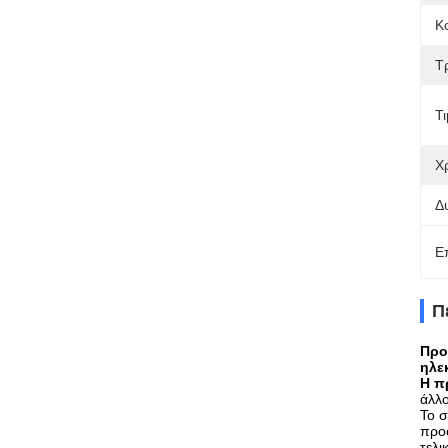
Κ
Τ
Τι
Χ
Δ
Ε
Π
Προ
ηλε
Η π
άλλ
Το σ
προο
τελι