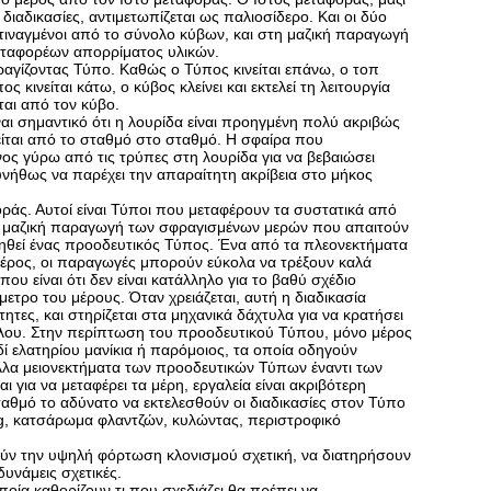
διαδικασίες, αντιμετωπίζεται ως παλιοσίδερο. Και οι δύο
κτιναγμένοι από το σύνολο κύβων, και στη μαζική παραγωγή
εταφορέων απορρίματος υλικών.
αγίζοντας Τύπο. Καθώς ο Τύπος κινείται επάνω, ο τοπ
ος κινείται κάτω, ο κύβος κλείνει και εκτελεί τη λειτουργία
αι από τον κύβο.
ναι σημαντικό ότι η λουρίδα είναι προηγμένη πολύ ακριβώς
νείται από το σταθμό στο σταθμό. Η σφαίρα που
νος γύρω από τις τρύπες στη λουρίδα για να βεβαιώσει
υνήθως να παρέχει την απαραίτητη ακρίβεια στο μήκος
άς. Αυτοί είναι Τύποι που μεταφέρουν τα συστατικά από
τη μαζική παραγωγή των σφραγισμένων μερών που απαιτούν
οιηθεί ένας προοδευτικός Τύπος. Ένα από τα πλεονεκτήματα
μέρος, οι παραγωγές μπορούν εύκολα να τρέξουν καλά
 είναι ότι δεν είναι κατάλληλο για το βαθύ σχέδιο
μετρο του μέρους. Όταν χρειάζεται, αυτή η διαδικασία
τητες, και στηρίζεται στα μηχανικά δάχτυλα για να κρατήσει
κλου. Στην περίπτωση του προοδευτικού Τύπου, μόνο μέρος
 ελατηρίου μανίκια ή παρόμοιος, τα οποία οδηγούν
 Άλλα μειονεκτήματα των προοδευτικών Τύπων έναντι των
για να μεταφέρει τα μέρη, εργαλεία είναι ακριβότερη
ταθμό το αδύνατο να εκτελεσθούν οι διαδικασίες στον Τύπο
ng, κατσάρωμα φλαντζών, κυλώντας, περιστροφικό
ούν την υψηλή φόρτωση κλονισμού σχετική, να διατηρήσουν
δυνάμεις σχετικές.
οία καθορίζουν τι που σχεδιάζει θα πρέπει να