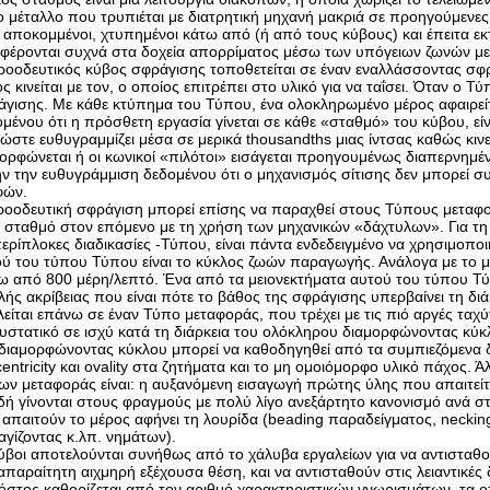
ο μέταλλο που τρυπιέται με διατρητική μηχανή μακριά σε προηγούμενες 
ι αποκομμένοι, χτυπημένοι κάτω από (ή από τους κύβους) και έπειτα ε
αφέρονται συχνά στα δοχεία απορρίματος μέσω των υπόγειων ζωνών μ
οοδευτικός κύβος σφράγισης τοποθετείται σε έναν εναλλάσσοντας σφρ
ς κινείται με τον, ο οποίος επιτρέπει στο υλικό για να ταΐσει. Όταν ο Τύπ
γισης. Με κάθε κτύπημα του Τύπου, ένα ολοκληρωμένο μέρος αφαιρείτ
μένου ότι η πρόσθετη εργασία γίνεται σε κάθε «σταθμό» του κύβου, εί
 ώστε ευθυγραμμίζει μέσα σε μερικά thousandths μιας ίντσας καθώς κι
ορφώνεται ή οι κωνικοί «πιλότοι» εισάγεται προηγουμένως διαπερνημέ
ν την ευθυγράμμιση δεδομένου ότι ο μηχανισμός σίτισης δεν μπορεί σ
φών.
οοδευτική σφράγιση μπορεί επίσης να παραχθεί στους Τύπους μεταφορ
ν σταθμό στον επόμενο με τη χρήση των μηχανικών «δάχτυλων». Για 
περίπλοκες διαδικασίες -Τύπου, είναι πάντα ενδεδειγμένο να χρησιμοπ
ύ του τύπου Τύπου είναι το κύκλος ζωών παραγωγής. Ανάλογα με το 
 από 800 μέρη/λεπτό. Ένα από τα μειονεκτήματα αυτού του τύπου Τύπου
ής ακρίβειας που είναι πότε το βάθος της σφράγισης υπερβαίνει τη διά
λείται επάνω σε έναν Τύπο μεταφοράς, που τρέχει με τις πιό αργές ταχύ
υστατικό σε ισχύ κατά τη διάρκεια του ολόκληρου διαμορφώνοντας κύ
διαμορφώνοντας κύκλου μπορεί να καθοδηγηθεί από τα συμπιεζόμενα δί
entricity και ovality στα ζητήματα και το μη ομοιόμορφο υλικό πάχος.
ν μεταφοράς είναι: η αυξανόμενη εισαγωγή πρώτης ύλης που απαιτείται 
δή γίνονται στους φραγμούς με πολύ λίγο ανεξάρτητο κανονισμό ανά σ
απαιτούν το μέρος αφήνει τη λουρίδα (beading παραδείγματος, necki
γίζοντας κ.λπ. νημάτων).
ύβοι αποτελούνται συνήθως από το χάλυβα εργαλείων για να αντισταθ
απαραίτητη αιχμηρή εξέχουσα θέση, και να αντισταθούν στις λειαντικές 
όστος καθορίζεται από τον αριθμό χαρακτηριστικών γνωρισμάτων, τα οπ