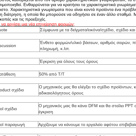
ιμοποιηθεί. Ενθαρρύνεται για να κρατήσει τα χαρακτηριστικά γνωρίσματ
ιστο. Χαρακτηριστικά γνωρίσματα που είναι κοντά προϊόντα ένα πρόβ
τη διάτρηση, η οποία θα μπορούσε να οδηγήσει σε έναν άλλο σταθμό. Μπ
κοπές και τις προεξοχές.
να αρχίσει μια νέα επιχείρηση φορμών;
uote
Σύμφωνα με τα δείγματα/εικόνα/σχέδιο, σχέδιο κα
Ένθετο φορμών/υλικό βάσεων, αριθμός σειρών, π
scussion
πληρωμή, κ.λπ.
Έγκριση για όλους τους όρους
ατάθεση
50% από T/T
Ο μηχανικός μας θα ελέγξει το σχέδιο προϊόντων, κ
oduct σχέδιο
αδικαιολόγητους όρους
Ο μηχανικός μας θα κάνει DFM και θα στείλει PPT 
ol σχέδιο
έγκριση
ool παραγωγή
Αρχίζουμε να κάνουμε το εργαλείο αφότου επιβεβαί