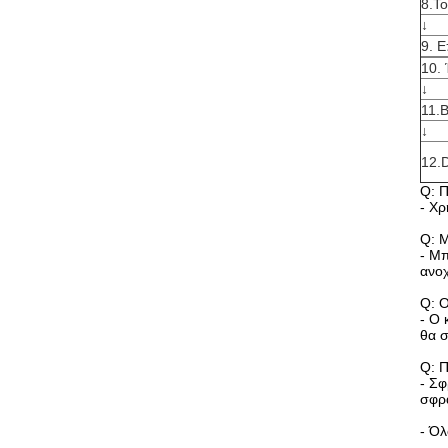
8.To
↓
9.
Ε
10.
↓
11.
↓
12.D
Q: Π
- Χρ
Q: Μ
- Μπ
ανοχ
Q: Ο
- Ο 
θα σ
Q: Π
- Σφ
σφρά
- Όλ