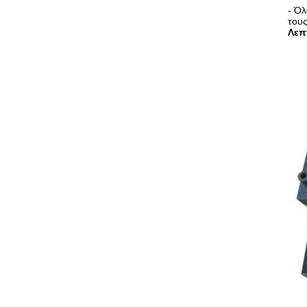
- Όλ
του
Λεπ