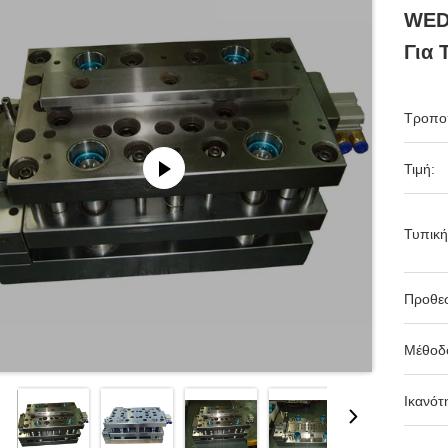
WED
Για 
Τροπο
Τιμή:
Τυπική
Προθε
Μέθοδ
Ικανότ