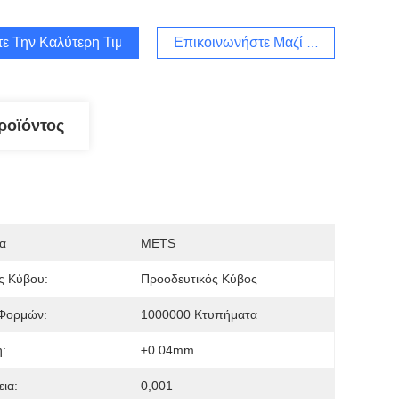
τε Την Καλύτερη Τιμή
Επικοινωνήστε Μαζί Μας
ροϊόντος
α
METS
ς Κύβου:
Προοδευτικός Κύβος
Φορμών:
1000000 Κτυπήματα
:
±0.04mm
εια:
0,001