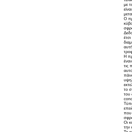
με τ
είνα
μετ
Ο πρ
κύβο
σφρά
Δεδο
έτσι
διαμ
αυτή
τρο
Η πρ
ένα
τις 
αυτο
πάνω
υψηλ
εκτε
το σ
του 
conc
Τύπω
επει
που 
σφρα
Οι κ
την 
Το κ