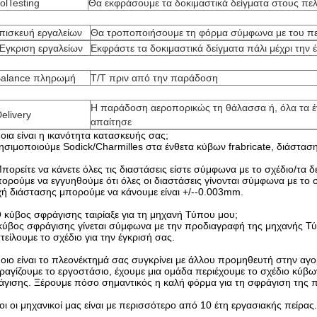
olTesting
Θα εκφράσουμε τα δοκιμαστικά δείγματα στους πελ
πισκευή εργαλείων
Θα τροποποιήσουμε τη φόρμα σύμφωνα με του π
Έγκριση εργαλείων
Εκφράστε τα δοκιμαστικά δείγματα πάλι μέχρι την
Balance πληρωμή
T/T πριν από την παράδοση
Η παράδοση αεροπορικώς τη θάλασσα ή, όλα τα 
elivery
απαίτησε
οια είναι η ικανότητα κατασκευής σας;
ησιμοποιούμε Sodick/Charmilles στα ένθετα κύβων frabricate, διάστα
πορείτε να κάνετε όλες τις διαστάσεις είστε σύμφωνα με το σχέδιο/τα δ
ορούμε να εγγυηθούμε ότι όλες οι διαστάσεις γίνονται σύμφωνα με το
ή διάστασης μπορούμε να κάνουμε είναι +/--0.003mm.
 κύβος σφράγισης ταιρίαξε για τη μηχανή Τύπου μου;
κύβος σφράγισης γίνεται σύμφωνα με την προδιαγραφή της μηχανής Τύ
τείλουμε το σχέδιο για την έγκρισή σας.
οιο είναι το πλεονέκτημά σας συγκρίνει με άλλου προμηθευτή στην αγο
ραγίζουμε το εργοστάσιο, έχουμε μια ομάδα περιέχουμε το σχέδιο κύ
γισης. Ξέρουμε πόσο σημαντικός η καλή φόρμα για τη σφράγιση της 
οι οι μηχανικοί μας είναι με περισσότερο από 10 έτη εργασιακής πείρας