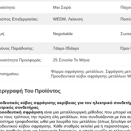
οιλότητα:
Μια Σειρά
Πάχο
ρόπος Επεξεργασίας:
WEDM, Λείανση
Ποσότ
μή:
Negotiable
Συσκε
ρόνος Παράδοσης:
7days-35days
Όροι
υνατότητα Προσφοράς:
25 Σύνολα Το Μήνα
Φόρμα σφράγισης μετάλλων
, 
Σφράγιση μετ
πισημαίνω:
Προοδευτικοί κύβοι σφράγισης μετάλλων
εριγραφή Του Προϊόντος
οδευτικός κύβος σφράγισης ακρίβειας για τον ηλεκτρικό συνδετή
κτρικός συνδετήρας
ροοδευτική σφράγιση
είναι μια μεταλλουργική μέθοδος που μπορεί ν
ου τους τρόπους την πρώτη ύλη μετάλλων, που συνδυάζονται με ένα 
ύστημα τροφοδοσίας ωθεί μια λουρίδα του μετάλλου (όπως ξετυλίγει 
δευτικού κύβου σφράγισης. Κάθε σταθμός εκτελεί μια ή περισσότερες δ
κός σταθμός είναι μια λειτουργία διακοπών, η οποία χωρίζει το τελειωμ