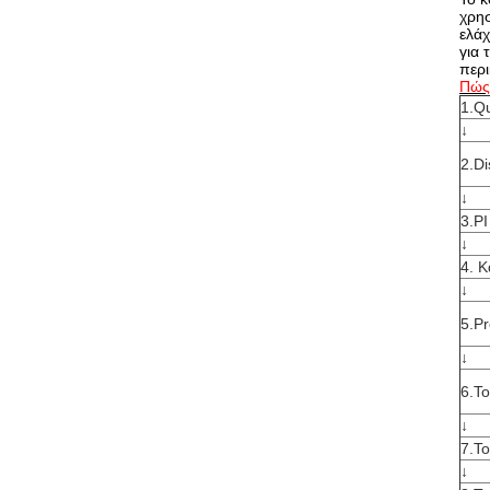
χρησ
ελάχ
για 
περι
Πώς 
1.Q
↓
2.Di
↓
3.PI
↓
4.
Κ
↓
5.Pr
↓
6.To
↓
7.T
↓