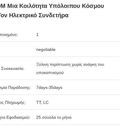
M Μια Κοιλότητα Υπόλοιπου Κόσμου
Τον Ηλεκτρικό Συνδετήρα
ποιημένο:
1
negotiable
Ξύλινη περίπτωση χωρίς ανάγκη του
 Συσκευασία:
υποκαπνισμού
σμία Παράδοσης:
7days-35days
ος Πληρωμής:
TT, LC
ητα Εφοδιασμού:
25 σύνολα το μήνα