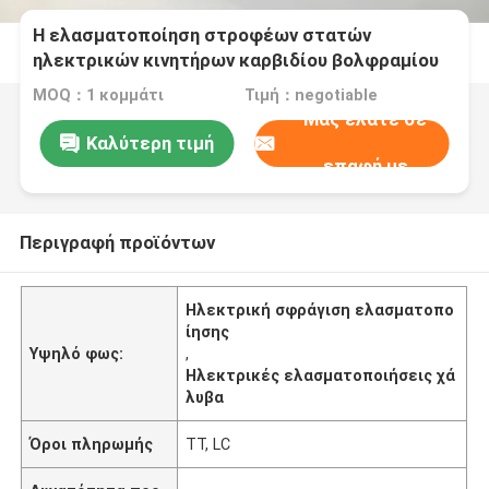
Η ελασματοποίηση στροφέων στατών
ηλεκτρικών κινητήρων καρβιδίου βολφραμίου
πεθαίνει ακρίβεια 0.001mm
MOQ：1 κομμάτι
Τιμή：negotiable
Μας ελάτε σε
Καλύτερη τιμή
επαφή με
Περιγραφή προϊόντων
Ηλεκτρική σφράγιση ελασματοπο
ίησης
Υψηλό φως:
,
Ηλεκτρικές ελασματοποιήσεις χά
λυβα
Όροι πληρωμής
TT, LC