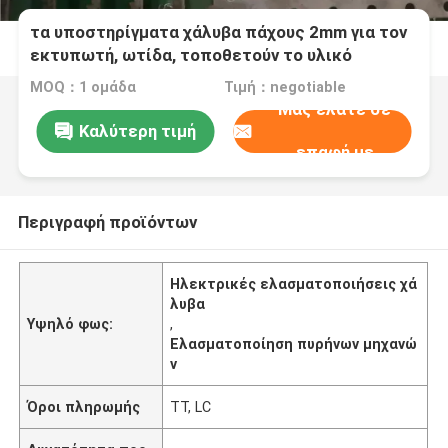
τα υποστηρίγματα χάλυβα πάχους 2mm για τον
εκτυπωτή, ωτίδα, τοποθετούν το υλικό
MOQ：1 ομάδα
Τιμή：negotiable
Μας ελάτε σε
Καλύτερη τιμή
επαφή με
Περιγραφή προϊόντων
Ηλεκτρικές ελασματοποιήσεις χά
λυβα
Υψηλό φως:
,
Ελασματοποίηση πυρήνων μηχανώ
ν
Όροι πληρωμής
TT, LC