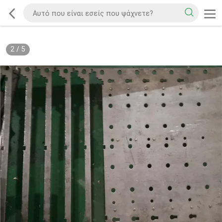
2
/
5