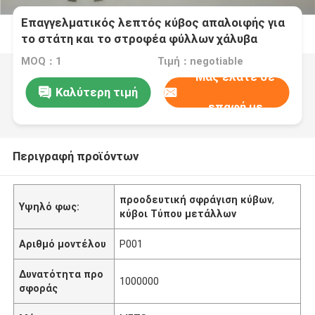
Επαγγελματικός λεπτός κύβος απαλοιφής για
το στάτη και το στροφέα φύλλων χάλυβα
πυριτίου
MOQ：1
Τιμή：negotiable
Μας ελάτε σε
Καλύτερη τιμή
επαφή με
Περιγραφή προϊόντων
προοδευτική σφράγιση κύβων
,
Υψηλό φως:
κύβοι Τύπου μετάλλων
Αριθμό μοντέλου
P001
Δυνατότητα προ
1000000
σφοράς