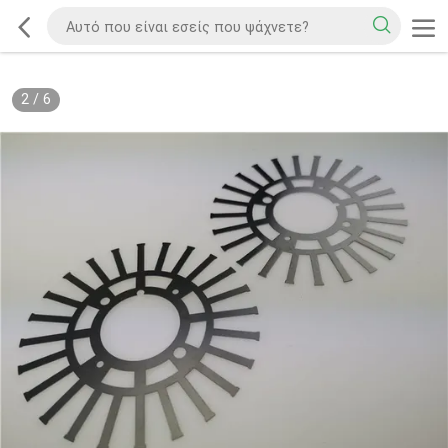
2
/
6