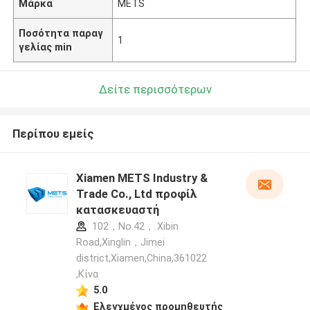
Μάρκα
METS
Ποσότητα παραγ
1
γελίας min
Δείτε περισσότερων
Περίπου εμείς
Xiamen METS Industry &
Trade Co., Ltd προφίλ
κατασκευαστή
102，No.42， Xibin
Road,Xinglin，Jimei
district,Xiamen,China,361022
,Κίνα
5.0
Ελεγχμένος προμηθευτής