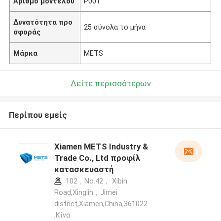
Αριθμό μοντέλου
P001
Δυνατότητα προ
25 σύνολα το μήνα
σφοράς
Μάρκα
METS
Δείτε περισσότερων
Περίπου εμείς
Xiamen METS Industry &
Trade Co., Ltd προφίλ
κατασκευαστή
102，No.42， Xibin
Road,Xinglin，Jimei
district,Xiamen,China,361022
,Κίνα