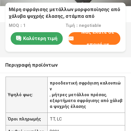
Μέρη σφράγισης μετάλλων μορφοποίησης από
χάλυβα ψυχρής έλασης, στάμπα από
ανοξείδωτο χάλυβα
MOQ：1
Τιμή：negotiable
Μας ελάτε σε
Καλύτερη τιμή
επαφή με
Περιγραφή προϊόντων
προοδευτική σφράγιση καλουπιώ
ν
Υψηλό φως:
,
μήτρες μετάλλου πρέσας
,
εξαρτήματα σφράγισης από χάλυβ
α ψυχρής έλασης
Όροι πληρωμής
TT, LC