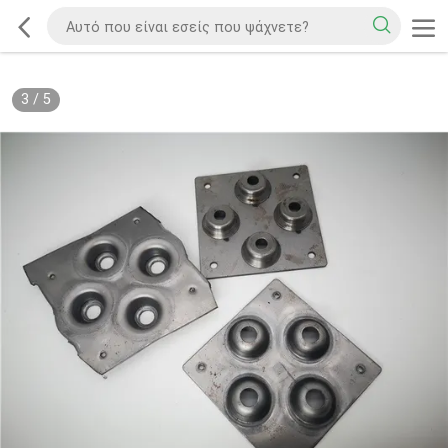
3
/
5