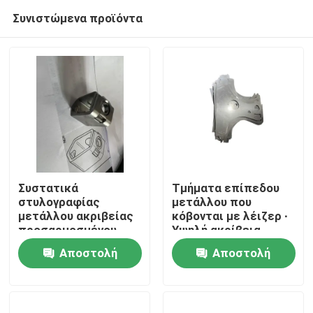
Συνιστώμενα προϊόντα
Συστατικά
Τμήματα επίπεδου
στυλογραφίας
μετάλλου που
μετάλλου ακριβείας
κόβονται με λέιζερ ∙
Σπίτι
προσαρμοσμένου
Υψηλή ακρίβεια,
σχήματος που
καθαρές άκρες,
Αποστολή
Αποστολή
παρέχουν
προσαρμόσιμα,
Προϊόντα
ανθεκτικές λύσεις
ανθεκτικά
ερώτησης
ερώτησης
για ιατρικές και
βιομηχανικές
Βίντεο