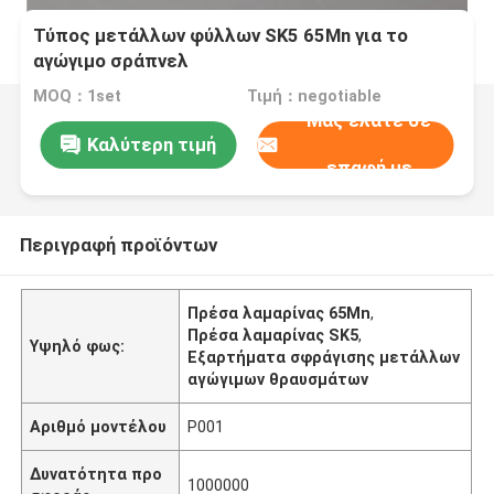
Τύπος μετάλλων φύλλων SK5 65Mn για το
αγώγιμο σράπνελ
MOQ：1set
Τιμή：negotiable
Μας ελάτε σε
Καλύτερη τιμή
επαφή με
Περιγραφή προϊόντων
Πρέσα λαμαρίνας 65Mn
,
Πρέσα λαμαρίνας SK5
,
Υψηλό φως:
Εξαρτήματα σφράγισης μετάλλων
αγώγιμων θραυσμάτων
Αριθμό μοντέλου
P001
Δυνατότητα προ
1000000