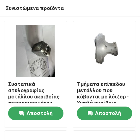
Συνιστώμενα προϊόντα
Συστατικά
Τμήματα επίπεδου
στυλογραφίας
μετάλλου που
μετάλλου ακριβείας
κόβονται με λέιζερ ∙
Σπίτι
προσαρμοσμένου
Υψηλή ακρίβεια,
σχήματος που
καθαρές άκρες,
Αποστολή
Αποστολή
παρέχουν
προσαρμόσιμα,
Προϊόντα
ανθεκτικές λύσεις
ανθεκτικά
ερώτησης
ερώτησης
για ιατρικές και
βιομηχανικές
Βίντεο