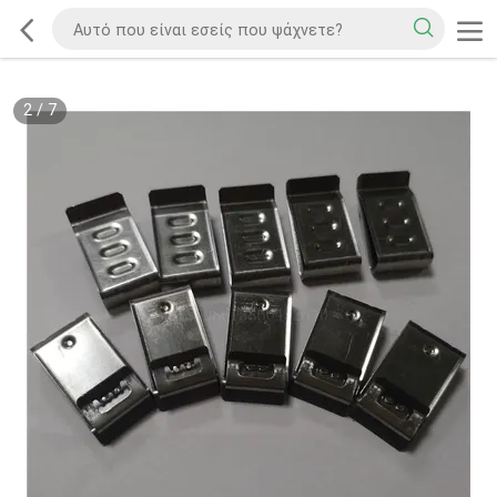
2
/
7