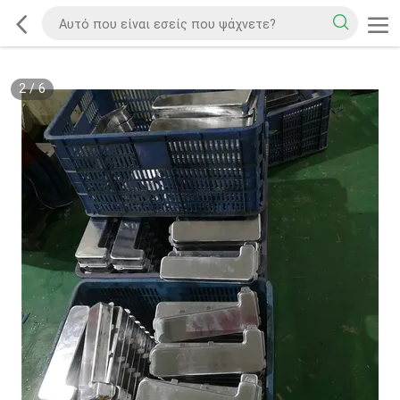
2
/
6