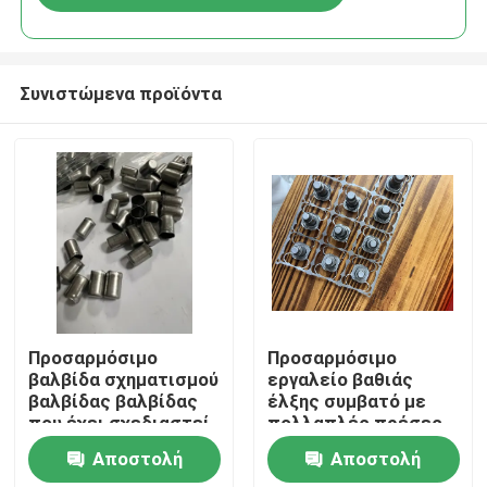
Συνιστώμενα προϊόντα
Σπίτι
Προσαρμόσιμο
Προσαρμόσιμο
βαλβίδα σχηματισμού
εργαλείο βαθιάς
βαλβίδας βαλβίδας
έλξης συμβατό με
Προϊόντα
που έχει σχεδιαστεί
πολλαπλές πρέσες,
για τη βελτίωση της
εξασφαλίζοντας
Αποστολή
Αποστολή
απόδοσης και τη
ακριβή διαμόρφωση
Βίντεο