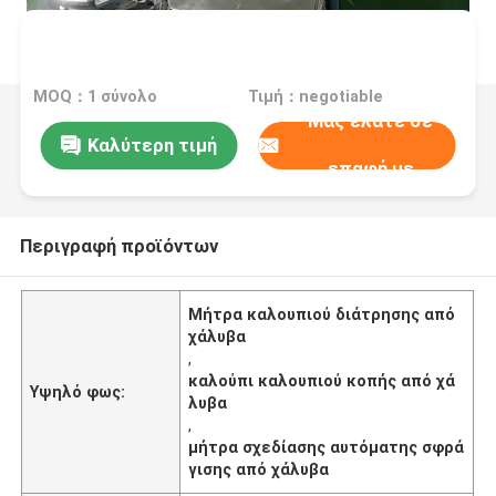
MOQ：1 σύνολο
Τιμή：negotiable
Μας ελάτε σε
Καλύτερη τιμή
επαφή με
Περιγραφή προϊόντων
Μήτρα καλουπιού διάτρησης από
χάλυβα
,
καλούπι καλουπιού κοπής από χά
Υψηλό φως:
λυβα
,
μήτρα σχεδίασης αυτόματης σφρά
γισης από χάλυβα