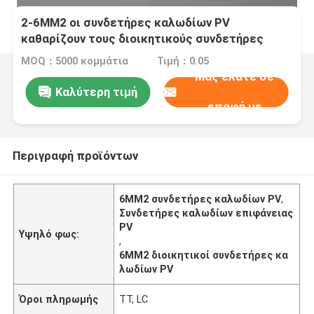
2-6MM2 οι συνδετήρες καλωδίων PV
καθαρίζουν τους διοικητικούς συνδετήρες
καλωδίων επιφάνειας PV
MOQ：5000 κομμάτια
Τιμή：0.05
Μας ελάτε σε
Καλύτερη τιμή
επαφή με
Περιγραφή προϊόντων
6MM2 συνδετήρες καλωδίων PV
,
Συνδετήρες καλωδίων επιφάνειας
PV
Υψηλό φως:
,
6MM2 διοικητικοί συνδετήρες κα
λωδίων PV
Όροι πληρωμής
TT, LC