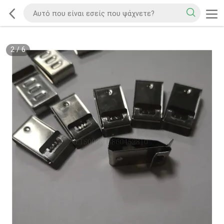
2
/
6