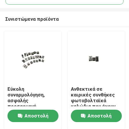
Συνιστώμενα προϊόντα
Εύκολη
Ανθεκτικά σε
Σπίτι
συναρμολόγηση,
καιρικές συνθήκες
ασφαλής
φωτοβολταϊκά
προσαρμογή,
καλώδια που έχουν
Προϊόντα
μακροχρόνια αντοχή
σχεδιαστεί για να
Αποστολή
Αποστολή
προστατεύουν την
ηλιακή καλωδίωση
Βίντεο
ερώτησης
ερώτησης