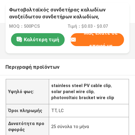
Φωτοβολταϊκός συνδετήρας καλωδίων
ανοξείδωτου συνδετήρων καλωδίων,
φωτοβολταϊκός συνδετήρας καλωδίων
MOQ：500PCS
Τιμή：$0.03 - $0.07
υποστηριγμάτων συνδετήρων καλωδίων
Μας ελάτε σε
ηλιακών πλαισίων
Καλύτερη τιμή
επαφή με
Περιγραφή προϊόντων
stainless steel PV cable clip
,
Υψηλό φως:
solar panel wire clip
,
photovoltaic bracket wire clip
Όροι πληρωμής
TT, LC
Δυνατότητα προ
25 σύνολα το μήνα
σφοράς