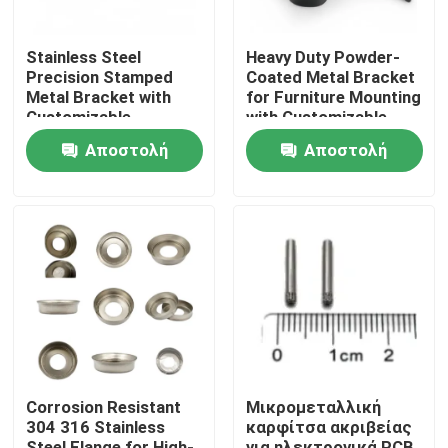
Stainless Steel
Heavy Duty Powder-
Precision Stamped
Coated Metal Bracket
Metal Bracket with
for Furniture Mounting
Customizable
with Customizable
Dimensions for
Options
Αποστολή
Αποστολή
Hardware Connector
ερώτησης
ερώτησης
Σπίτι
Προϊόντα
Corrosion Resistant
Μικρομεταλλική
304 316 Stainless
καρφίτσα ακριβείας
Βίντεο
Steel Flange for High-
για ηλεκτρονικά PCB