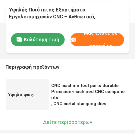
Υψηλής Ποιότητας Εξαρτήματα
Εργαλειομηχανών CNC – Ανθεκτικά,
Εξαρτήματα Κατεργασμένα με Ακρίβεια,
Συμβατά με Διάφορα Μοντέλα CNC
Μας ελάτε σε
Καλύτερη τιμή
επαφή με
Περιγραφή προϊόντων
CNC machine tool parts durable
,
Precision-machined CNC compone
Υψηλό φως:
nts
,
CNC metal stamping dies
Δείτε περισσότερων