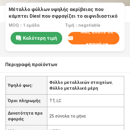
Μέταλλο φύλλων υψηλής ακρίβειας που
κάμπτει Diesl που σφραγίζει το αιφνιδιαστικό
κουμπί Β μέρη συνδετήρων ανοίξεων μορφής
MOQ：1 ομάδα
Τιμή：negotiable
Μας ελάτε σε
Καλύτερη τιμή
επαφή με
Περιγραφή προϊόντων
Φύλλο μεταλλικών στοιχείων
,
Υψηλό φως:
Φύλλο μεταλλικά μέρη
Όροι πληρωμής
TT, LC
Δυνατότητα προ
25 σύνολα το μήνα
σφοράς