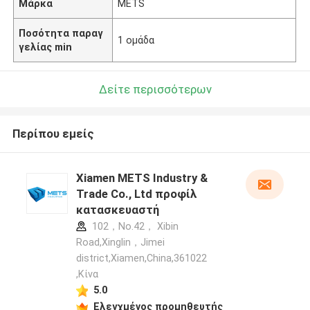
Μάρκα
METS
Ποσότητα παραγ
1 ομάδα
γελίας min
Δείτε περισσότερων
Περίπου εμείς
Xiamen METS Industry &
Trade Co., Ltd προφίλ
κατασκευαστή
102，No.42， Xibin
Road,Xinglin，Jimei
district,Xiamen,China,361022
,Κίνα
5.0
Ελεγχμένος προμηθευτής