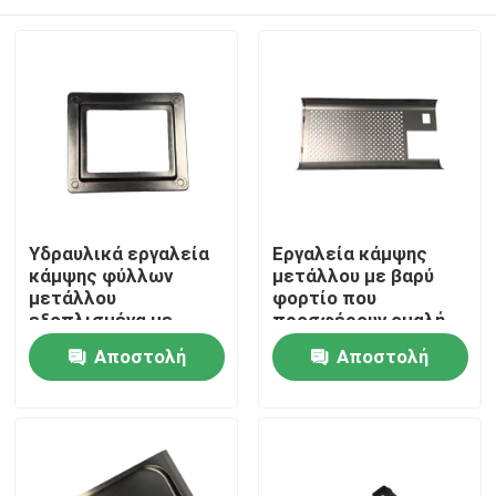
Υδραυλικά εργαλεία
Εργαλεία κάμψης
κάμψης φύλλων
μετάλλου με βαρύ
μετάλλου
φορτίο που
εξοπλισμένα με
προσφέρουν ομαλή
βαλβίδες ασφαλείας
λειτουργία και
Σπίτι
Αποστολή
Αποστολή
και ισχυρούς
σταθερά
κυλίνδρους που
αποτελέσματα
ερώτησης
ερώτησης
εξασφαλίζουν την
κάμψης για την
Προϊόντα
απόδοση υπό φορτίο
κατασκευή μετάλλων
Βίντεο