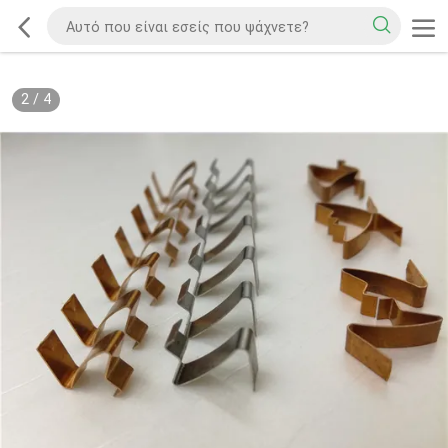
2
/
4