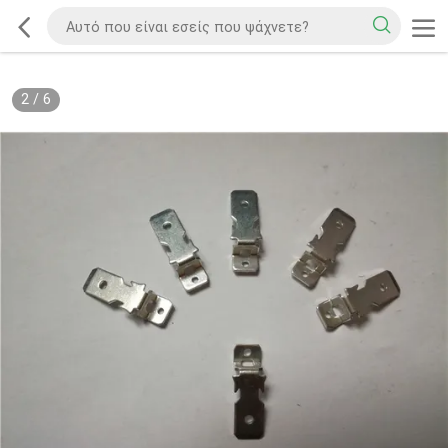
2
/
6