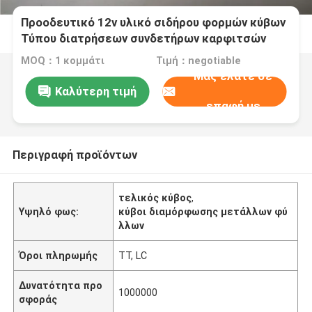
Προοδευτικό 12v υλικό σιδήρου φορμών κύβων
Τύπου διατρήσεων συνδετήρων καρφιτσών
δύναμης ακρίβειας
MOQ：1 κομμάτι
Τιμή：negotiable
Μας ελάτε σε
Καλύτερη τιμή
επαφή με
Περιγραφή προϊόντων
τελικός κύβος
,
Υψηλό φως:
κύβοι διαμόρφωσης μετάλλων φύ
λλων
Όροι πληρωμής
TT, LC
Δυνατότητα προ
1000000
σφοράς